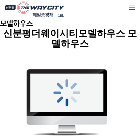
메뉴 건너뛰기
모델하우스
신분평더웨이시티모델하우스 모
델하우스