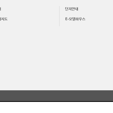
내
단지안내
배치도
E-모델하우스